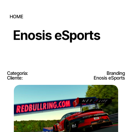
HOME
Enosis eSports
(CONECTEMOS)
hola@jorrge.xyz
(SIGUEME)
TWITTER
BEHANCE
LINKEDIN
INSTAGRAM
Categoría:
Branding
Cliente:
Enosis eSports