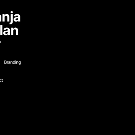
nja 
lan
r
Branding
ct